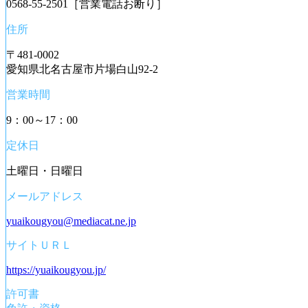
0568-55-2501
［営業電話お断り］
住所
〒481-0002
愛知県北名古屋市片場白山92-2
営業時間
9：00～17：00
定休日
土曜日・日曜日
メールアドレス
yuaikougyou@mediacat.ne.jp
サイトＵＲＬ
https://yuaikougyou.jp/
許可書